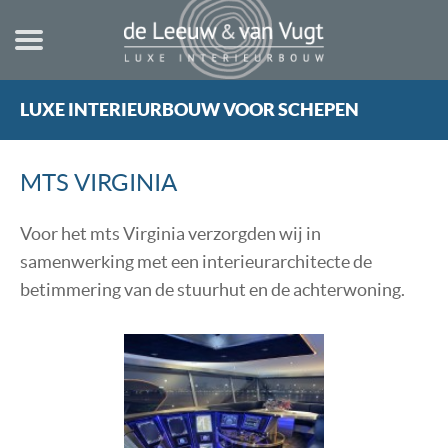
LUXE INTERIEURBOUW VOOR SCHEPEN
HOME
NIEUWBOUW
MTS VIRGINIA
STUURHUT
VERBOUWING
Voor het mts Virginia verzorgden wij in
samenwerking met een interieurarchitecte de
TECHNISCHE INFORMATIE
betimmering van de stuurhut en de achterwoning.
TEKENINGEN
REGELS & NORMEN
REFERENTIES
OVER ONS