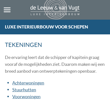
LUXE INTERIEURBOUW VOOR SCHEPEN
HOME
NIEUWBOUW
TEKENINGEN
STUURHUT
VERBOUWING
De ervaring leert dat de schipper of kapitein graag
vooraf de mogelijkheden ziet. Daarom maken wij een
TECHNISCHE INFORMATIE
breed aanbod van ontwerptekeningen openbaar.
TEKENINGEN
Achterwoningen
REGELS & NORMEN
Stuurhutten
REFERENTIES
Voorwoningen
OVER ONS